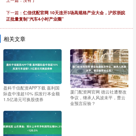
下一篇：
仁信优配官网 10天连开3场高规格产业大会，沪苏浙皖
正批量复制“汽车4小时产业圈”
相关文章
盈科千信配资APP下载 嘉利国
厦门配资网官网 德云社遭整改
际盘中涨超10% 拟发行本金额
争议，继承人风波未平，曹云
1.5亿港元可换股债券
金预言应验？